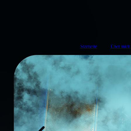
Startseite
Über mich