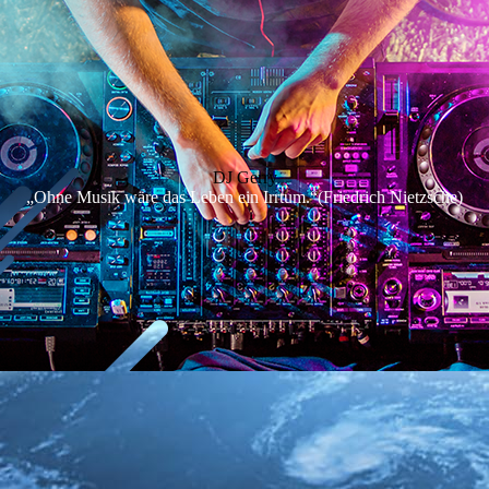
DJ Gerry
„Ohne Musik wäre das Leben ein Irrtum.“(Friedrich Nietzsche)