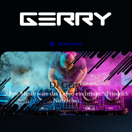
Heute Nacht
DJ Gerry
„Ohne Musik wäre das Leben ein Irrtum.“(Friedrich
Nietzsche)