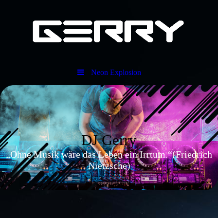
Neon Explosion
DJ Gerry
„Ohne Musik wäre das Leben ein Irrtum.“(Friedrich
Nietzsche)