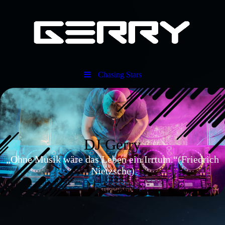
Chasing Stars
DJ Gerry
„Ohne Musik wäre das Leben ein Irrtum.“(Friedrich
Nietzsche)