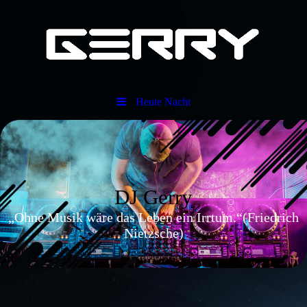
Heute Nacht
DJ Gerry
„Ohne Musik wäre das Leben ein Irrtum.“(Friedrich
Nietzsche)