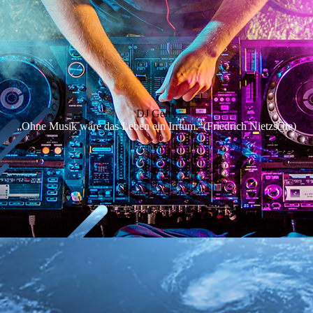
DJ Gerry
„Ohne Musik wäre das Leben ein Irrtum.“(Friedrich Nietzsche)