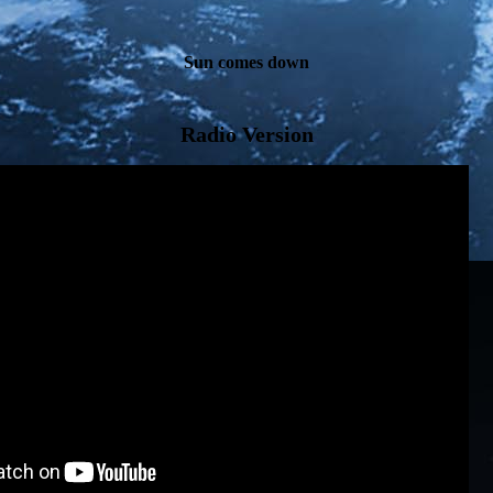
Sun comes down
Radio Version