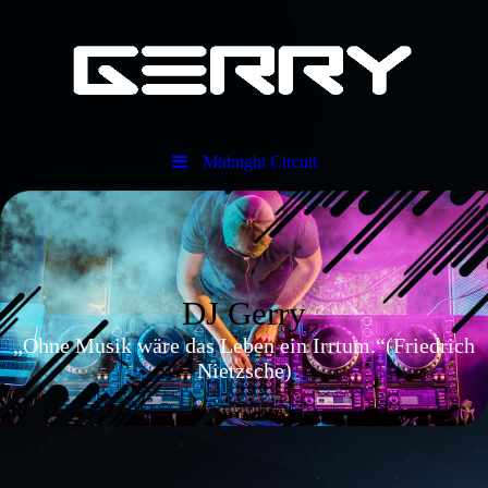
Midnight Circuit
DJ Gerry
„Ohne Musik wäre das Leben ein Irrtum.“(Friedrich
Nietzsche)