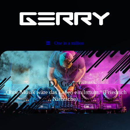
One in a million
DJ Gerry
„Ohne Musik wäre das Leben ein Irrtum.“(Friedrich
Nietzsche)